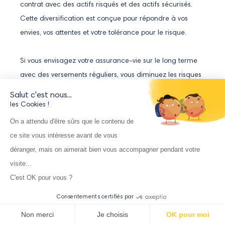
contrat avec des actifs risqués et des actifs sécurisés.
Cette diversification est conçue pour répondre à vos
envies, vos attentes et votre tolérance pour le risque.
Si vous envisagez votre assurance-vie sur le long terme
avec des versements réguliers, vous diminuez les risques
d’investir aux moments moins opportuns. Vos versements
Salut c'est nous...
sont programmés pour s’adapter à votre budget, limiter
les Cookies !
les risques et épargner sans le ressentir comme un poids.
On a attendu d'être sûrs que le contenu de
ce site vous intéresse avant de vous
Alyor peut vous accompagner et piloter votre contrat
déranger, mais on aimerait bien vous accompagner pendant votre
dans le cadre d’une gestion sous mandat. Nos conseillers
visite...
pourront ainsi vous aider à choisir le profil de risque
C'est OK pour vous ?
correspondant à vos projets et votre personnalité. Cet
Consentements certifiés par
accompagnement est d’autant plus important lorsque les
Non merci
Je choisis
OK pour moi
marchés s’envolent ou chutent.