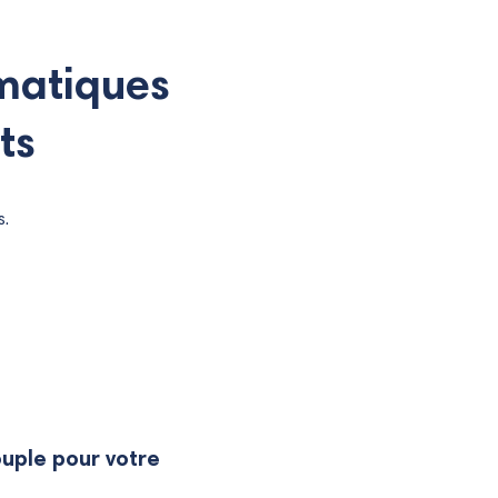
matiques
ts
s.
ouple pour votre