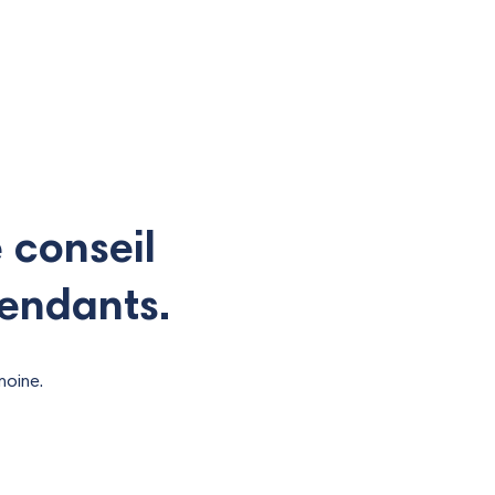
e conseil
pendants.
moine.